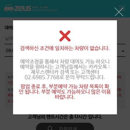
대여일
반납일
검색하신 조건에 일치하는 차량이 없습니다.
예약조정을 통해서 차량 대여도 가능 하오니
예약을 원하시는 고객님들께서는 카카오톡 :
제우스렌터카 검색 또는 고객센터
02.6985.7768로 문의 부탁드립니다.
※ 대여시간 유의사항 : 괌 도착 후 입국심사 등으로 1시간 이상 소요되오니,
대여
시간은 괌 공항
도착 시간 두시간 이후부터 설정
바랍니다.
팝업 종료 후, 부분예약 가능 차량 목록이 확
※ 반납시간 유의사항 :
AM 09 : 00 ~ PM 18:00 사무실 반납 후 호텔 또는 공항
인 됩니다. 부분 예약도 가능하오니 많은 이용
무료 드랍 서비스를 제공해드리며, PM 19 :00 ~ AM 04:00 야간 반납은 호텔 또
바랍니다.
는 공항 반납만 가능
합니다.
0
고객님의 렌트시간은
총
시간
입니다.
차량검색